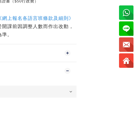
證書（$50行政費）
《網上報名各語言班條款及細則》
於開課前因調整人數而作出改動，
為準。