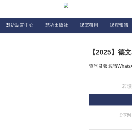
慧祈語言中心
慧祈出版社
課室租用
課程報讀
【2025】德文
查詢及報名請WhatsApp
若想
分享到