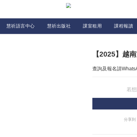
慧祈語言中心
慧祈出版社
課室租用
課程報讀
【2025】越南
查詢及報名請WhatsApp
若想
分享到