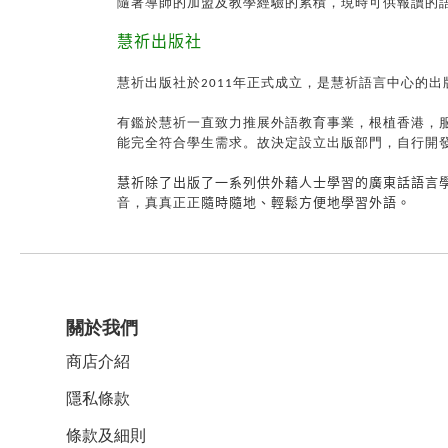
隨著導師的加盟及教學經驗的累積，現時可供報讀的
慧祈出版社
慧祈出版社於
2011
年正式成立，是慧祈語言中心的出
有鑑於慧祈一直致力推展外語教育事業，根植香港，
能完全符合學生需求。故決定設立出版部門，自行開
慧祈除了出版了一系列供外藉人士學習的廣東話語言
音，真真正正
隨時隨地、輕鬆方便地學習外語。
關於我們
商店介紹
隱私條款
條款及細則