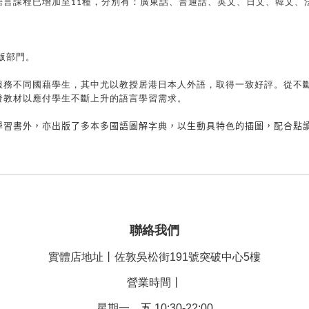
語言課程已增加至
11
種，分別有：廣東話、普通話、英文、日文、韓文、
版部門。
服務不同國藉學生，其中尤以教授居港日本人外語，取得一致好評。從不
發教材以應付學生不斷上升的語言學習需求。
學習書外，亦出版了多本多國語圖解字典，以生動具特
色
的插圖，配合點
聯絡我們
實體店地址丨佐敦吳松街191號突破中心5樓
營業時間丨
星期一、
五
10:30-22:00