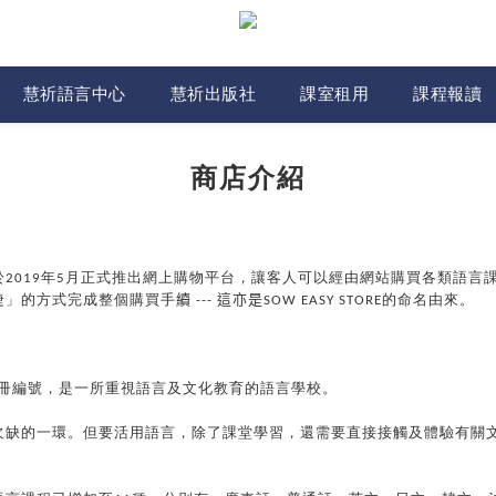
慧祈語言中心
慧祈出版社
課室租用
課程報讀
商店介紹
於
2019
年
5
月正式推出網上購物平台，讓客人可以經由網站購買各類語言
捷」的方式完成整個購買手
續
---
這亦是
SOW EASY STORE
的命名由來。
冊編號，是一所重視語言及文化教育的語言學校。
欠缺的一環。但要活用語言，除了課堂學習，還需要直接接觸及體驗有關