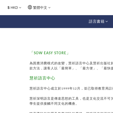
$
HKD
繁體中文
語言書籍
「
SOW EASY STORE
」
為因應消費模式的改變，慧祈語言中心及慧祈出版社
款方法，讓客人以「最簡單」、「最方便」、「最快
慧祈語言中心
慧祈語言中心成立於
1999
年
12
月，並已取得教育局註
慧祈深明語言是傳達思想的工具，也是文化交流不可
學生提供接觸不同文化的機會。